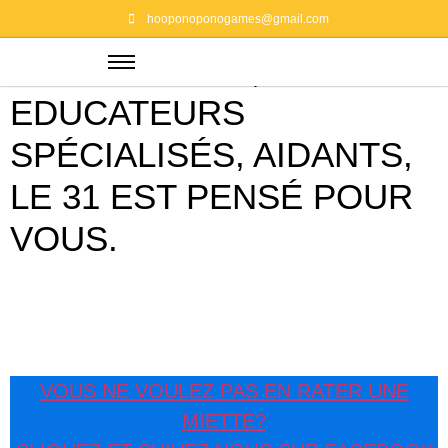
PSYCHOLOGUES,
hooponoponogames@gmail.com
PSYCHIATRES,
EDUCATEURS
SPÉCIALISÉS, AIDANTS,
LE 31 EST PENSÉ POUR
VOUS.
VOUS NE VOULEZ PAS EN RATER UNE
MIETTE?