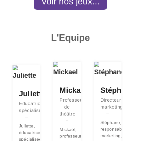
Voir nos jeux...
L'Equipe
Mickael
Stéphane
Juliette
Professeur
Directeur
Educatrice
de
marketing
spécialisée
théâtre
Stéphane,
Juliette,
responsable
Mickaël,
éducatrice
marketing,
professeur
spécialisée