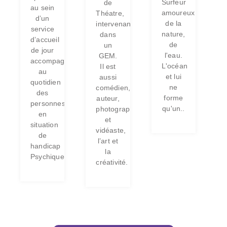
Surfeur
de
au sein
amoureux
Théatre,
d’un
de la
intervenant
service
nature,
dans
d’accueil
de
un
de jour
l'eau.
GEM.
accompagne
L'océan
Il est
au
et lui
aussi
quotidien
ne
comédien,
des
forme
auteur,
personnes
qu'un..
photographe
en
et
situation
vidéaste,
de
l’art et
handicap
la
Psychique.
créativité.